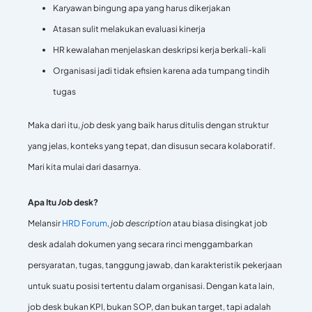
Karyawan bingung apa yang harus dikerjakan
Atasan sulit melakukan evaluasi kinerja
HR kewalahan menjelaskan deskripsi kerja berkali-kali
Organisasi jadi tidak efisien karena ada tumpang tindih
tugas
Maka dari itu,
job
desk yang baik harus ditulis dengan struktur
yang jelas, konteks yang tepat, dan disusun secara kolaboratif.
Mari kita mulai dari dasarnya.
Apa Itu
Job
desk?
Melansir
HRD Forum
,
job description
atau biasa disingkat job
desk adalah dokumen yang secara rinci menggambarkan
persyaratan, tugas, tanggung jawab, dan karakteristik pekerjaan
untuk suatu posisi tertentu dalam organisasi. Dengan kata lain,
job desk bukan KPI, bukan SOP, dan bukan target, tapi adalah