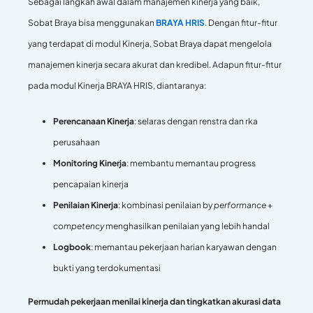
Sebagai langkah awal dalam manajemen kinerja yang baik,
Sobat Braya bisa menggunakan
BRAYA HRIS
. Dengan fitur-fitur
yang terdapat di modul Kinerja, Sobat Braya dapat mengelola
manajemen kinerja secara akurat dan kredibel. Adapun fitur-fitur
pada modul Kinerja BRAYA HRIS, diantaranya:
Perencanaan Kinerja
: selaras dengan renstra dan rka
perusahaan
Monitoring Kinerja
: membantu memantau progress
pencapaian kinerja
Penilaian Kinerja
: kombinasi penilaian by
performance
+
competency
menghasilkan penilaian yang lebih handal
Logbook
: memantau pekerjaan harian karyawan dengan
bukti yang terdokumentasi
Permudah pekerjaan menilai kinerja dan tingkatkan akurasi data