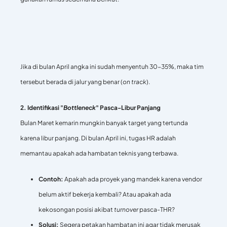
Jika di bulan April angka ini sudah menyentuh 30-35%, maka tim
tersebut berada di jalur yang benar (
on track
).
2. Identifikasi "
Bottleneck
" Pasca-Libur Panjang
Bulan Maret kemarin mungkin banyak target yang tertunda
karena libur panjang. Di bulan April ini, tugas HR adalah
memantau apakah ada hambatan teknis yang terbawa.
Contoh:
Apakah ada proyek yang mandek karena vendor
belum aktif bekerja kembali? Atau apakah ada
kekosongan posisi akibat
turnover
pasca-THR?
Solusi:
Segera petakan hambatan ini agar tidak merusak