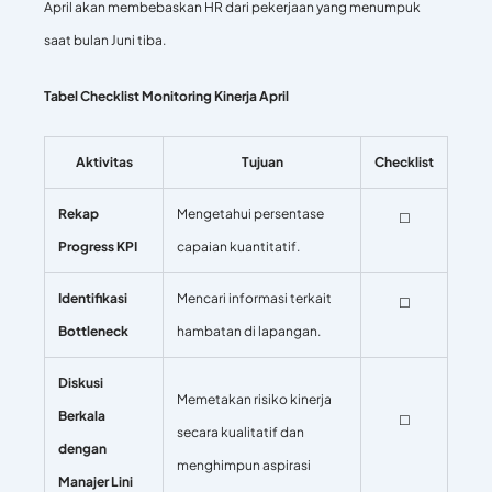
April akan membebaskan HR dari pekerjaan yang menumpuk
saat bulan Juni tiba.
Tabel Checklist Monitoring Kinerja April
Aktivitas
Tujuan
Checklist
Rekap
Mengetahui persentase
☐
Progress KPI
capaian kuantitatif.
Identifikasi
Mencari informasi terkait
☐
Bottleneck
hambatan di lapangan.
Diskusi
Memetakan risiko kinerja
Berkala
☐
secara kualitatif dan
dengan
menghimpun aspirasi
Manajer Lini